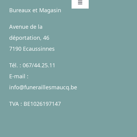
Toggle
Bureaux et Magasin
Navigation
Accueil
Avenue de la
déportation, 46
Salles
7190 Ecaussinnes
Services
Tél. : 067/44.25.11
E-mail :
Nécrologies
info@funeraillesmaucq.be
Contact
TVA : BE1026197147
A propos