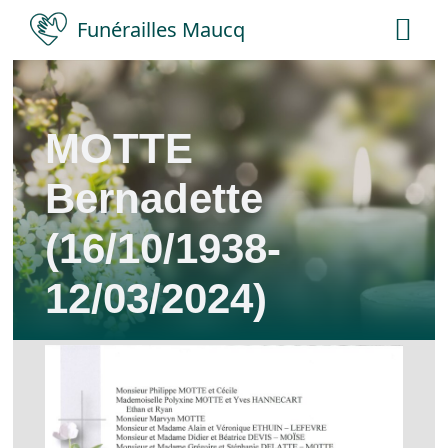
Skip
Funérailles Maucq
Tog
to
Nav
content
Accueil
MOTTE
Salles
Bernadette
Services
(16/10/1938-
12/03/2024)
Nécrologies
Contact
A propos