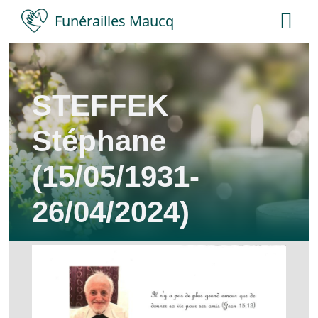
Skip
Funérailles Maucq
Tog
to
Nav
content
Accueil
STEFFEK
Salles
Stéphane
Services
(15/05/1931-
26/04/2024)
Nécrologies
Contact
A propos