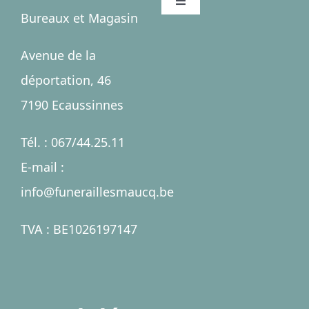
Toggle
Bureaux et Magasin
Navigation
Accueil
Avenue de la
déportation, 46
Salles
7190 Ecaussinnes
Services
Tél. : 067/44.25.11
E-mail :
Nécrologies
info@funeraillesmaucq.be
Contact
TVA : BE1026197147
A propos