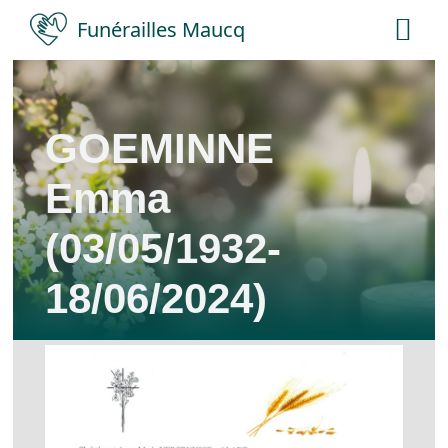
Skip
Funérailles Maucq
Tog
to
Nav
content
Accueil
GOEMINNE
Salles
Emma
Services
(03/05/1932-
18/06/2024)
Nécrologies
Contact
A propos