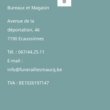
Toggle
Bureaux et Magasin
Navigation
Accueil
Avenue de la
déportation, 46
Salles
7190 Ecaussinnes
Services
Tél. : 067/44.25.11
E-mail :
Nécrologies
info@funeraillesmaucq.be
Contact
TVA : BE1026197147
A propos