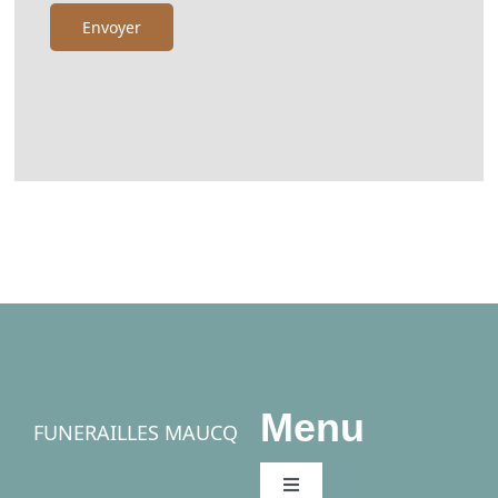
Menu
FUNERAILLES MAUCQ
Toggle