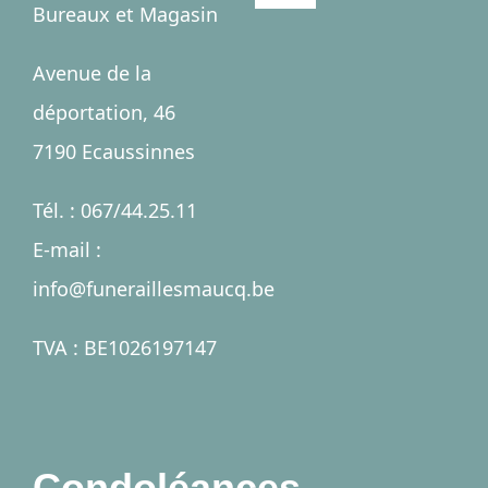
Bureaux et Magasin
Navigation
Accueil
Avenue de la
déportation, 46
Salles
7190 Ecaussinnes
Services
Tél. : 067/44.25.11
E-mail :
Nécrologies
info@funeraillesmaucq.be
Contact
TVA : BE1026197147
A propos
Condoléances