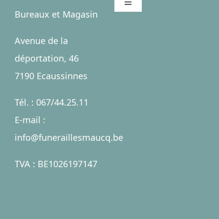
Toggle
Bureaux et Magasin
Navigation
Accueil
Avenue de la
déportation, 46
Salles
7190 Ecaussinnes
Services
Tél. : 067/44.25.11
E-mail :
Nécrologies
info@funeraillesmaucq.be
Contact
TVA : BE1026197147
A propos