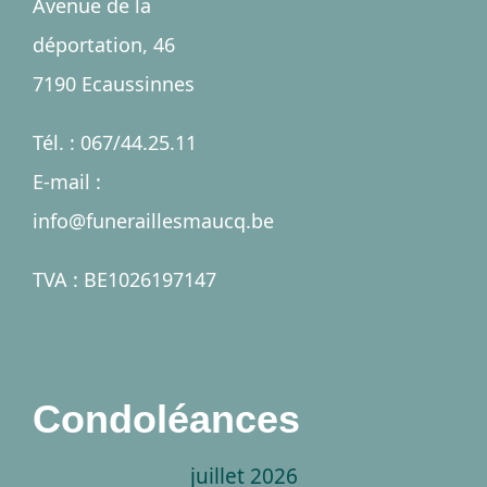
Avenue de la
déportation, 46
Salles
7190 Ecaussinnes
Services
Tél. : 067/44.25.11
E-mail :
Nécrologies
info@funeraillesmaucq.be
Contact
TVA : BE1026197147
A propos
Condoléances
juillet 2026