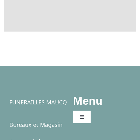
Menu
FUNERAILLES MAUCQ
Toggle
Bureaux et Magasin
Navigation
Accueil