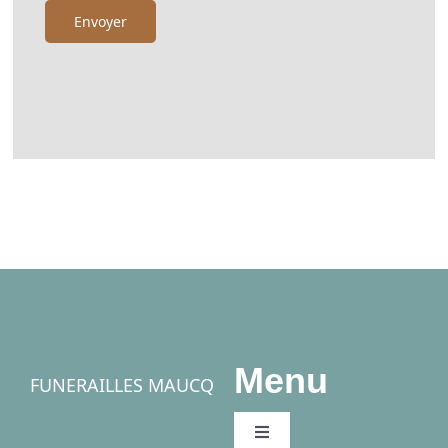
Menu
FUNERAILLES MAUCQ
Toggle