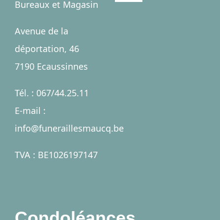
Bureaux et Magasin
Navigation
Accueil
Avenue de la
déportation, 46
Salles
7190 Ecaussinnes
Services
Tél. : 067/44.25.11
E-mail :
Nécrologies
info@funeraillesmaucq.be
Contact
TVA : BE1026197147
A propos
Condoléances