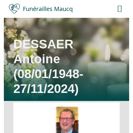
Skip
Funérailles Maucq
Tog
to
Nav
content
Accueil
DESSAER
Salles
Antoine
Services
(08/01/1948-
27/11/2024)
Nécrologies
Contact
A propos