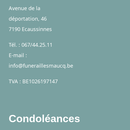
Accueil
Avenue de la
déportation, 46
Salles
7190 Ecaussinnes
Services
Tél. : 067/44.25.11
E-mail :
Nécrologies
info@funeraillesmaucq.be
Contact
TVA : BE1026197147
A propos
Condoléances