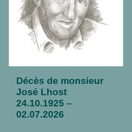
02.07.2026
nécrologies
Décès de monsieur
José Lhost
24.10.1925 –
02.07.2026