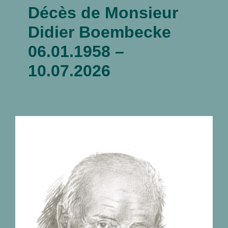
Décès de Monsieur
Didier Boembecke
06.01.1958 –
10.07.2026
Décès de monsieur
José Lhost 24.10.1925 –