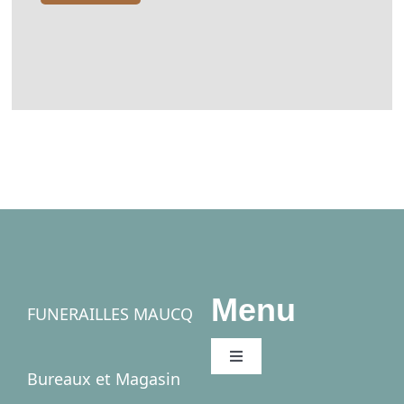
Menu
FUNERAILLES MAUCQ
Toggle
Bureaux et Magasin
Navigation
Accueil