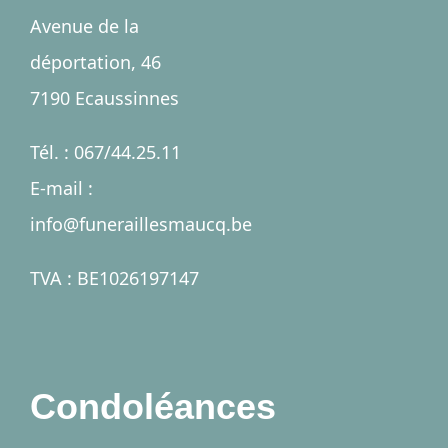
Avenue de la
déportation, 46
Salles
7190 Ecaussinnes
Services
Tél. : 067/44.25.11
E-mail :
Nécrologies
info@funeraillesmaucq.be
Contact
TVA : BE1026197147
A propos
Condoléances