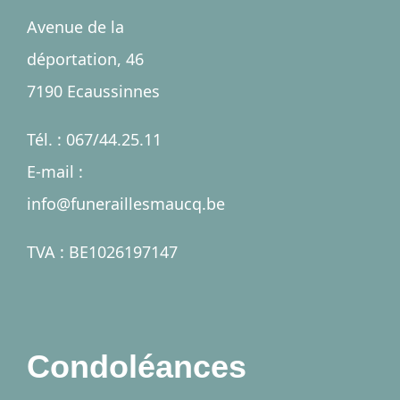
Accueil
Avenue de la
déportation, 46
Salles
7190 Ecaussinnes
Services
Tél. : 067/44.25.11
E-mail :
Nécrologies
info@funeraillesmaucq.be
Contact
TVA : BE1026197147
A propos
Condoléances