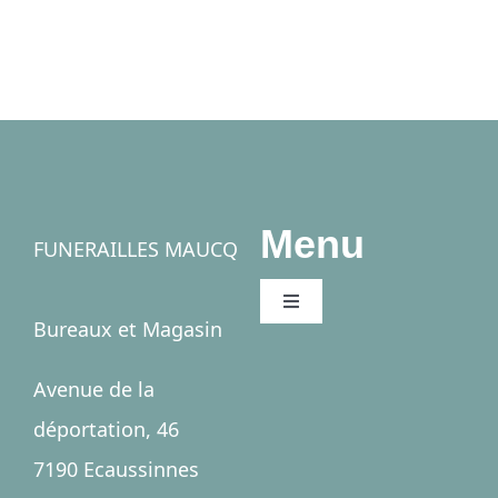
Menu
FUNERAILLES MAUCQ
Toggle
Bureaux et Magasin
Navigation
Accueil
Avenue de la
déportation, 46
Salles
7190 Ecaussinnes