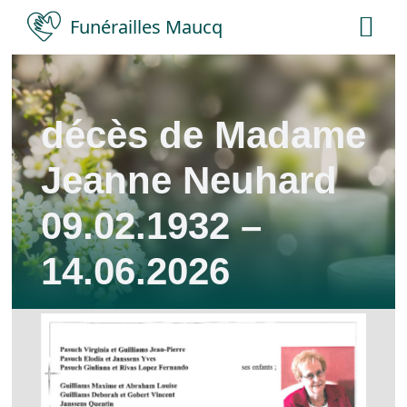
Skip
Funérailles Maucq
Tog
to
Nav
content
Accueil
décès de Madame
Salles
Jeanne Neuhard
Services
09.02.1932 –
14.06.2026
Nécrologies
Contact
A propos