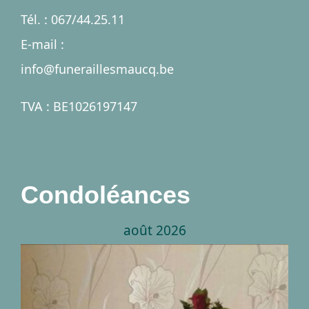
Services
Tél. : 067/44.25.11
E-mail :
Nécrologies
info@funeraillesmaucq.be
Contact
TVA : BE1026197147
A propos
Condoléances
août 2026