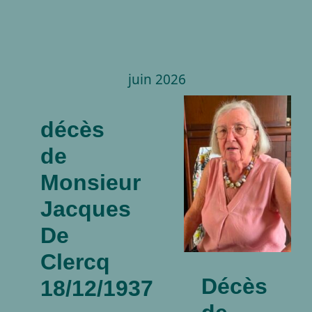
juin 2026
Décès
de
décès
madame
de
Marie
Monsieur
Maucq
Jacques
03/04/1935-
De
26/06/2026
Clercq
nécrologies
Décès
18/12/1937