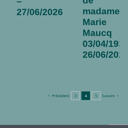
de
–
madame
27/06/2026
Marie
Maucq
03/04/1935
26/06/202
Précédent
3
4
5
Suivant