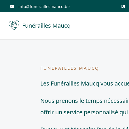
Skip
info@funeraillesmaucq.be
to
Funérailles Maucq
content
FUNERAILLES MAUCQ
Les Funérailles Maucq vous accuei
Nous prenons le temps nécessaire
offrir un service personnalisé qu