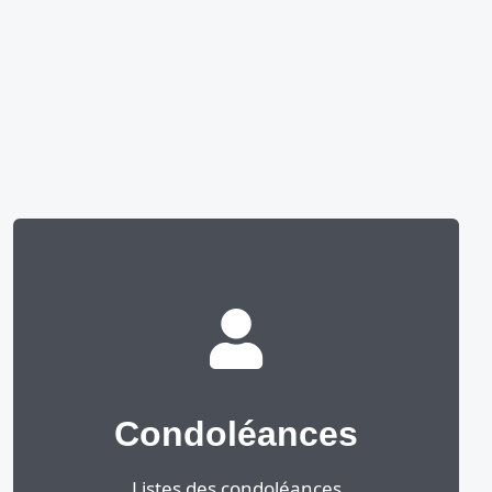
Condoléances
Listes des condoléances