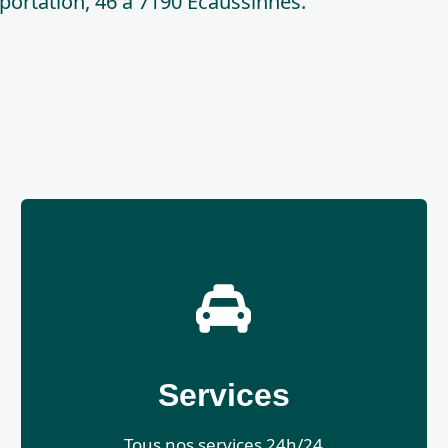
portation, 46 à 7190 Ecaussinnes.
Services
Tous nos services 24h/24