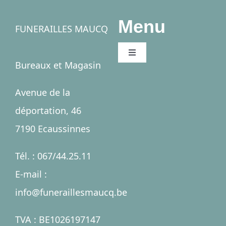
Menu
FUNERAILLES MAUCQ
Toggle
Bureaux et Magasin
Navigation
Accueil
Avenue de la
déportation, 46
Salles
7190 Ecaussinnes
Services
Tél. : 067/44.25.11
E-mail :
Nécrologies
info@funeraillesmaucq.be
Contact
TVA : BE1026197147